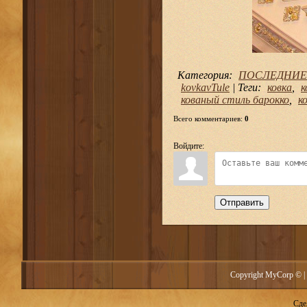
Категория
:
ПОСЛЕДНИЕ
kovkavTule
|
Теги
:
ковка
,
к
кованый стиль барокко
,
к
Всего комментариев
:
0
Войдите:
Отправить
Copyright MyCorp © |
Сде