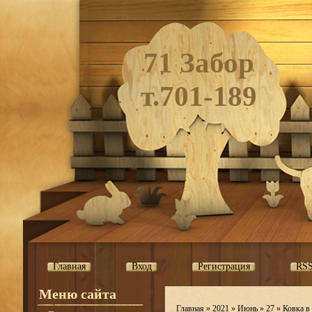
71 Забор
т.701-189
Главная
Вход
Регистрация
RS
Меню сайта
Главная
»
2021
»
Июнь
»
27
» Ковка в 