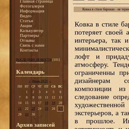
Главная страница
Фотогалерея
Ковка в стиле барокко - не тер
Информация
Видео
Статьи
Ковка в стиле ба
Акции
Калькулятор
потеряет своей 
Партнеры
интерьера, так 
Отзывы
Связь с нами
минималистичес
Контакты
лофт и прида
ПОСЛЕДНИЕ НОВОСТИ
[101]
атмосферу. Тенд
Новости и статьи компании
Календарь
ограниченны пр
дизайнерам с
«
Июнь 2021
»
ПН
ВТ
СР
ЧТ
ПТ
СБ
ВС
композиции из
1
2
3
4
5
6
следование опре
7
8
9
10
11
12
13
художественно
14
15
16
17
18
19
20
21
22
23
24
25
26
27
экстерьеров, а т
28
29
30
в прошлое. Ин
Архив записей
эстетичность и 