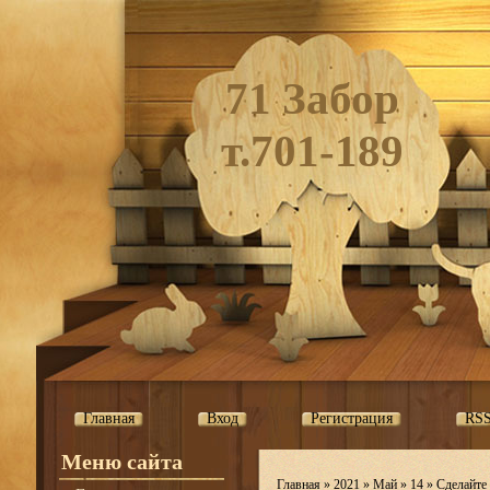
71 Забор
т.701-189
Главная
Вход
Регистрация
RS
Меню сайта
Главная
»
2021
»
Май
»
14
» Сделайте 