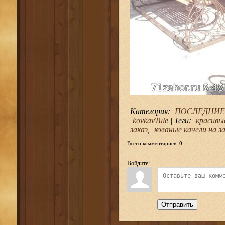
Категория
:
ПОСЛЕДНИЕ
kovkavTule
|
Теги
:
красивы
заказ
,
кованые качели на з
Всего комментариев
:
0
Войдите:
Отправить