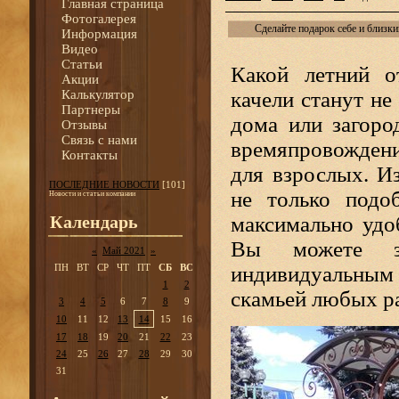
Главная страница
Фотогалерея
Сделайте подарок себе и близки
Информация
Видео
Статьи
Какой летний о
Акции
Калькулятор
качели станут не
Партнеры
дома или загоро
Отзывы
Связь с нами
времяпровождения
Контакты
для взрослых. Из
ПОСЛЕДНИЕ НОВОСТИ
[101]
не только подо
Новости и статьи компании
Календарь
максимально удо
Вы можете з
«
Май 2021
»
ПН
ВТ
СР
ЧТ
ПТ
СБ
ВС
индивидуальным 
1
2
скамьей любых р
3
4
5
6
7
8
9
10
11
12
13
14
15
16
17
18
19
20
21
22
23
24
25
26
27
28
29
30
31