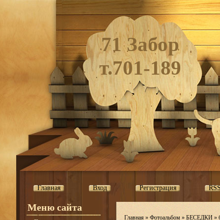
71 Забор
т.701-189
Главная
Вход
Регистрация
RS
Меню сайта
Главная
»
Фотоальбом
»
БЕСЕДКИ
»