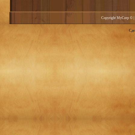
Copyright MyCorp © |
Сде