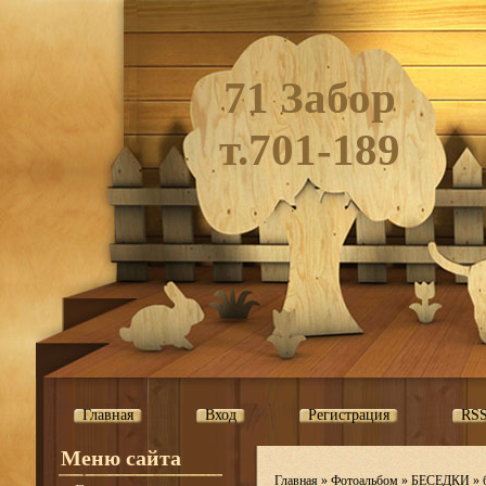
71 Забор
т.701-189
Главная
Вход
Регистрация
RS
Меню сайта
Главная
»
Фотоальбом
»
БЕСЕДКИ
»