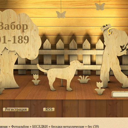
Забор
01-189
Регистрация
RSS
авная
»
Фотоальбом
»
БЕСЕДКИ
»
беседки металлические
» бес (59)