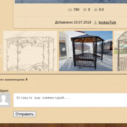
780
0
0.0
В реальном размере
1280x960
/ 200.9Kb
Добавлено
10.07.2018
kovkavTule
его комментариев
:
0
йдите:
Отправить