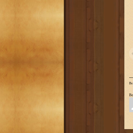
Вс
Во