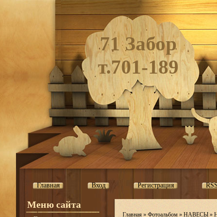
71 Забор
т.701-189
Главная
Вход
Регистрация
RS
Меню сайта
Главная
»
Фотоальбом
»
НАВЕСЫ
»