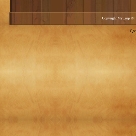
Copyright MyCorp © |
Сде