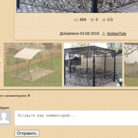
889
0
0.0
В реальном размере
1024x768
/ 312.5Kb
Добавлено
03.08.2018
kovkavTule
его комментариев
:
0
йдите:
Отправить