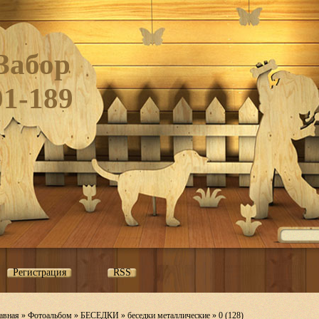
Забор
01-189
Регистрация
RSS
авная
»
Фотоальбом
»
БЕСЕДКИ
»
беседки металлические
» 0 (128)