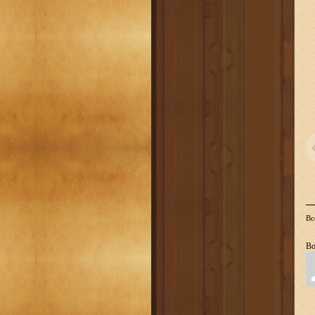
Вс
Во