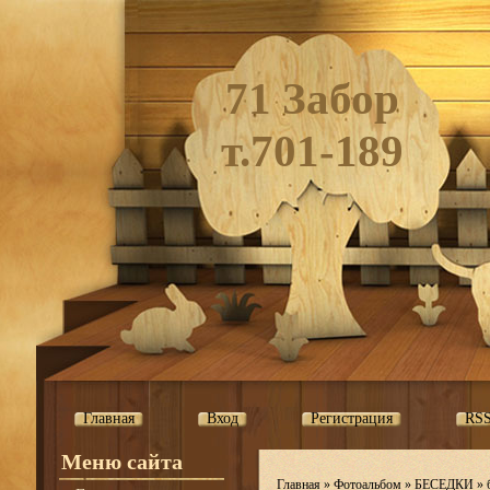
71 Забор
т.701-189
Главная
Вход
Регистрация
RS
Меню сайта
Главная
»
Фотоальбом
»
БЕСЕДКИ
»