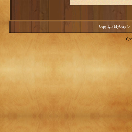
Copyright MyCorp © |
Сде