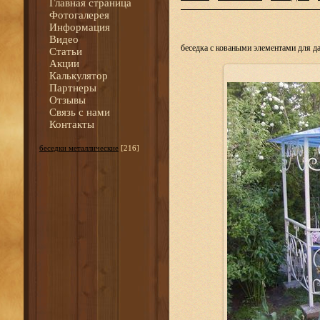
Главная страница
Фотогалерея
Информация
Видео
беседка с коваными элементами для да
Статьи
Акции
Калькулятор
Партнеры
Отзывы
Связь с нами
Контакты
беседки металлические
[216]