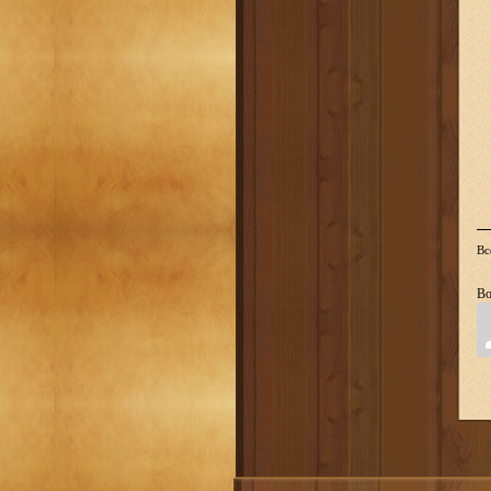
Вс
Во