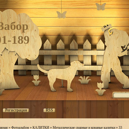
Забор
01-189
Регистрация
RSS
авная
»
Фотоальбом
»
КАЛИТКИ
»
Металлические сварные и кованые калитки
» 33