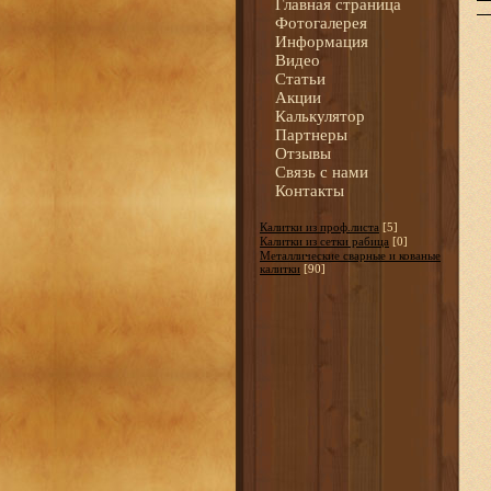
Главная страница
Фотогалерея
Информация
Видео
Статьи
Акции
Калькулятор
Партнеры
Отзывы
Связь с нами
Контакты
Калитки из проф.листа
[5]
Калитки из сетки рабица
[0]
Металлические сварные и кованые
калитки
[90]