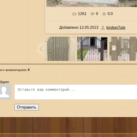
1261
0
0.0
Добавлено
12.05.2013
kovkavTule
его комментариев
:
0
йдите:
Отправить