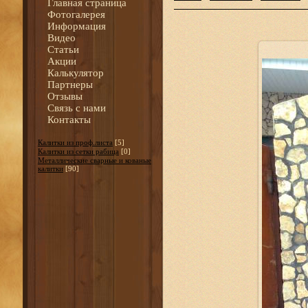
Главная страница
Фотогалерея
Информация
Видео
Статьи
Акции
Калькулятор
Партнеры
Отзывы
Связь с нами
Контакты
Калитки из проф.листа
[5]
Калитки из сетки рабица
[0]
Металлические сварные и кованые
калитки
[90]