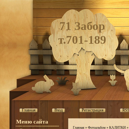
71 Забор
т.701-189
Главная
Вход
Регистрация
RS
Меню сайта
Главная
»
Фотоальбом
»
КАЛИТКИ