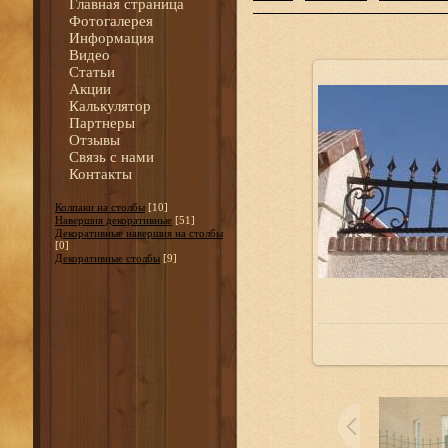
Главная страница
Фотогалерея
Информация
Видео
Статьи
Акции
Калькулятор
Партнеры
Отзывы
Связь с нами
Контакты
Колпаки на столбы
[10]
Навершия декоративные
[51]
Декоративные навершия на столбы
[0]
Декоративные столбы
[9]