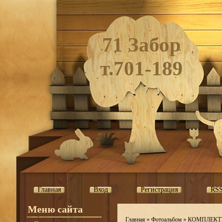
71 Забор
т.701-189
Главная
Вход
Регистрация
RS
Меню сайта
Главная
»
Фотоальбом
»
КОМПЛЕКТ