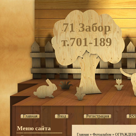
71 Забор
т.701-189
Главная
Вход
Регистрация
RS
Меню сайта
Главная
»
Фотоальбом
»
ОГРАЖДЕН