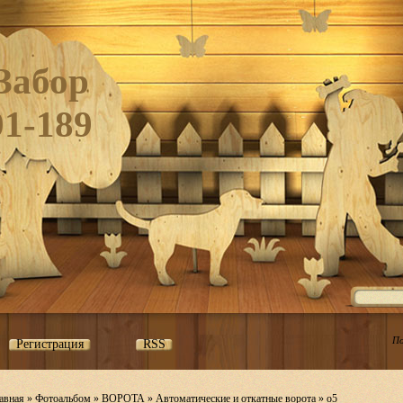
Забор
01-189
По
Регистрация
RSS
авная
»
Фотоальбом
»
ВОРОТА
»
Автоматические и откатные ворота
» о5