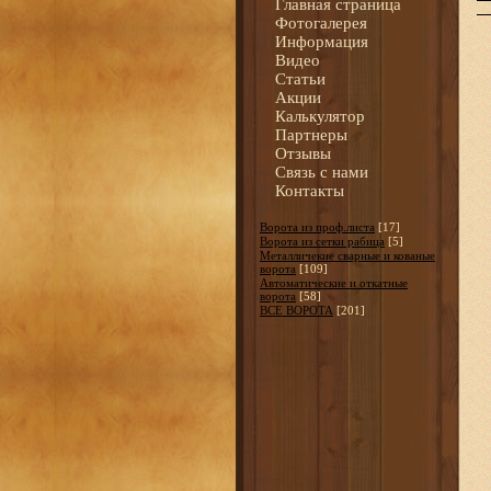
Главная страница
Фотогалерея
Информация
Видео
Статьи
Акции
Калькулятор
Партнеры
Отзывы
Связь с нами
Контакты
Ворота из проф.листа
[17]
Ворота из сетки рабица
[5]
Металличекие сварные и кованые
ворота
[109]
Автоматические и откатные
ворота
[58]
ВСЕ ВОРОТА
[201]