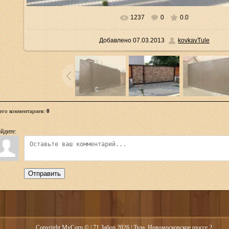
1237
0
0.0
В реальном размере
597x448
/ 62.1Kb
Добавлено
07.03.2013
kovkavTule
его комментариев
:
0
йдите:
Отправить
Copyright MyCorp © | 71 Забор 2026
| Тула, Новомосковское шоссе 2