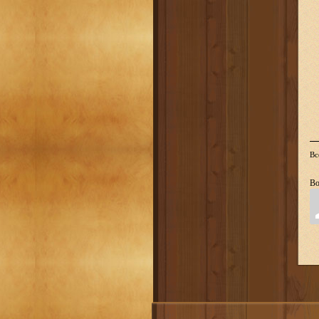
Вс
Во