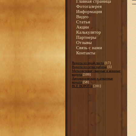
Главная страница
Фотогалерея
Информация
Видео
Статьи
Акции
Калькулятор
Партнеры
Отзывы
Связь с нами
Контакты
Ворота из проф.листа
[17]
Ворота из сетки рабица
[5]
Металличекие сварные и кованые
ворота
[109]
Автоматические и откатные
ворота
[58]
ВСЕ ВОРОТА
[201]