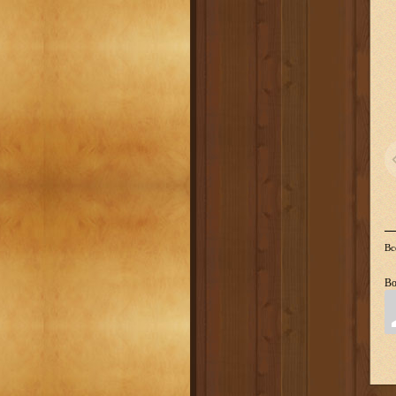
Вс
Во