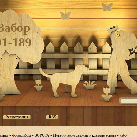
Забор
01-189
Регистрация
RSS
авная
»
Фотоальбом
»
ВОРОТА
»
Металличекие сварные и кованые ворота
» кзб0