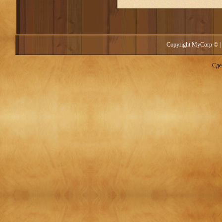
Copyright MyCorp © |
Сде