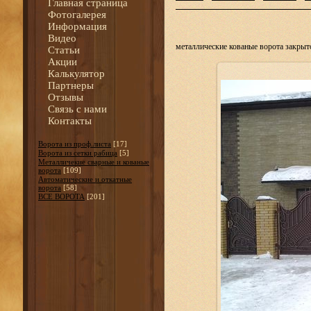
Главная страница
Фотогалерея
Информация
Видео
металлические кованые ворота закрыто
Статьи
Акции
Калькулятор
Партнеры
Отзывы
Связь с нами
Контакты
Ворота из проф.листа
[17]
Ворота из сетки рабица
[5]
Металличекие сварные и кованые
ворота
[109]
Автоматические и откатные
ворота
[58]
ВСЕ ВОРОТА
[201]