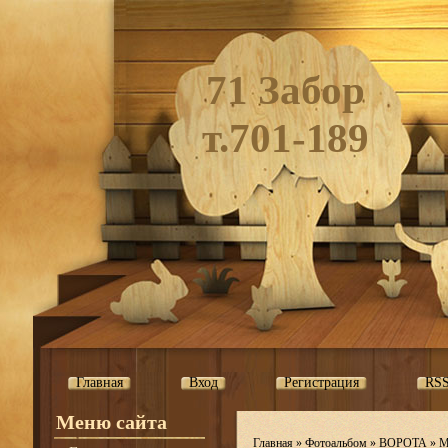
71 Забор
т.701-189
Главная
Вход
Регистрация
RS
Меню сайта
Главная
»
Фотоальбом
»
ВОРОТА
»
М