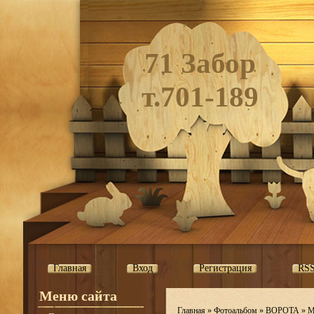
71 Забор
т.701-189
Главная
Вход
Регистрация
RS
Меню сайта
Главная
»
Фотоальбом
»
ВОРОТА
»
М