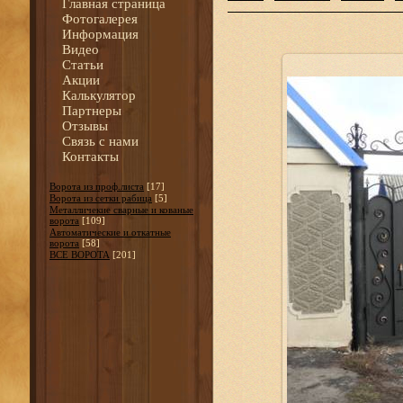
Главная страница
Фотогалерея
Информация
Видео
Статьи
Акции
Калькулятор
Партнеры
Отзывы
Связь с нами
Контакты
Ворота из проф.листа
[17]
Ворота из сетки рабица
[5]
Металличекие сварные и кованые
ворота
[109]
Автоматические и откатные
ворота
[58]
ВСЕ ВОРОТА
[201]