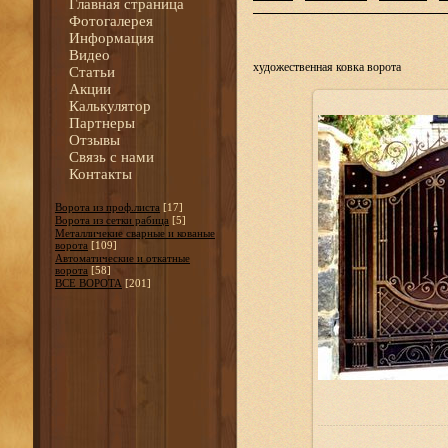
Главная страница
Фотогалерея
Информация
Видео
художественная ковка ворота
Статьи
Акции
Калькулятор
Партнеры
Отзывы
Связь с нами
Контакты
Ворота из проф.листа
[17]
Ворота из сетки рабица
[5]
Металличекие сварные и кованые
ворота
[109]
Автоматические и откатные
ворота
[58]
ВСЕ ВОРОТА
[201]