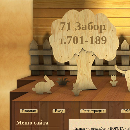
71 Забор
т.701-189
Главная
Вход
Регистрация
RS
Меню сайта
Главная
»
Фотоальбом
»
ВОРОТА
»
В