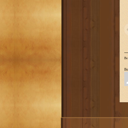
Вс
Во