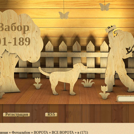
Забор
01-189
Регистрация
RSS
авная
»
Фотоальбом
»
ВОРОТА
»
ВСЕ ВОРОТА
» в (171)