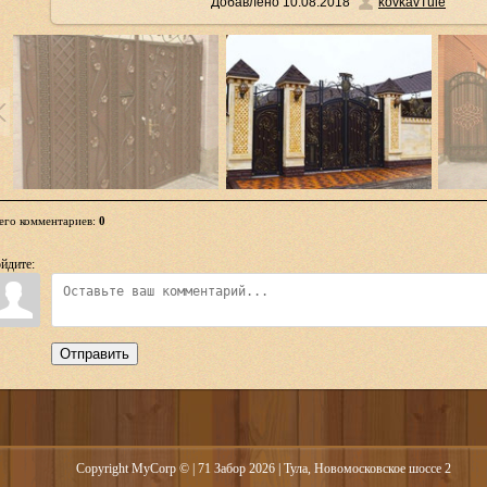
Добавлено
10.08.2018
kovkavTule
его комментариев
:
0
йдите:
Отправить
Copyright MyCorp © | 71 Забор 2026
| Тула, Новомосковское шоссе 2