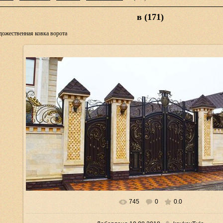
в (171)
дожественная ковка ворота
745
0
0.0
В реальном размере
1544x828
/ 281.8Kb