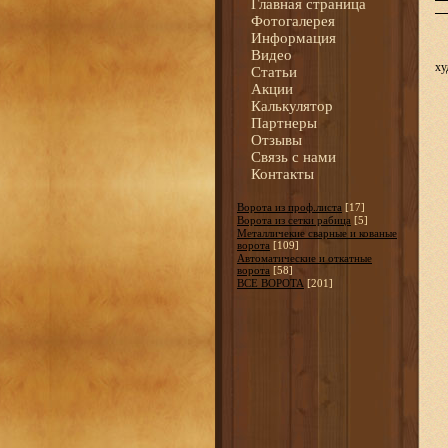
Главная страница
Фотогалерея
Информация
Видео
ху
Статьи
Акции
Калькулятор
Партнеры
Отзывы
Связь с нами
Контакты
Ворота из проф.листа
[17]
Ворота из сетки рабица
[5]
Металличекие сварные и кованые
ворота
[109]
Автоматические и откатные
ворота
[58]
ВСЕ ВОРОТА
[201]