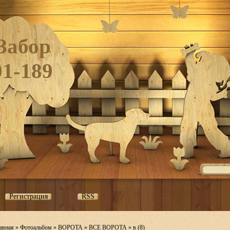
Забор
01-189
Регистрация
RSS
авная
»
Фотоальбом
»
ВОРОТА
»
ВСЕ ВОРОТА
» в (8)