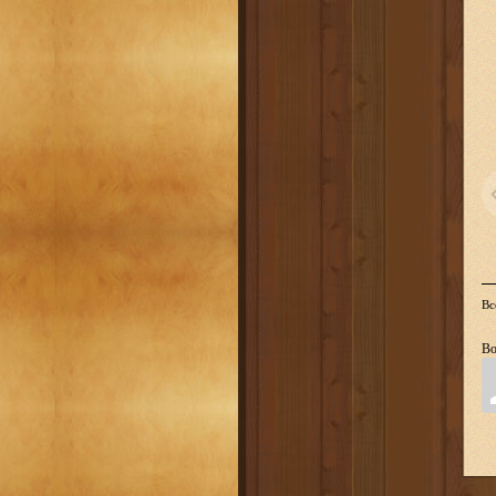
Вс
Во