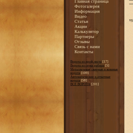
Главная страница
Фотогалерея
Информация
Видео
ху
Статьи
Акции
Калькулятор
Партнеры
Отзывы
Связь с нами
Контакты
Ворота из проф.листа
[17]
Ворота из сетки рабица
[5]
Металличекие сварные и кованые
ворота
[109]
Автоматические и откатные
ворота
[58]
ВСЕ ВОРОТА
[201]