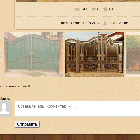
747
0
0.0
В реальном размере
1000x680
/ 153.7Kb
Добавлено
10.08.2018
kovkavTule
его комментариев
:
0
йдите:
Отправить