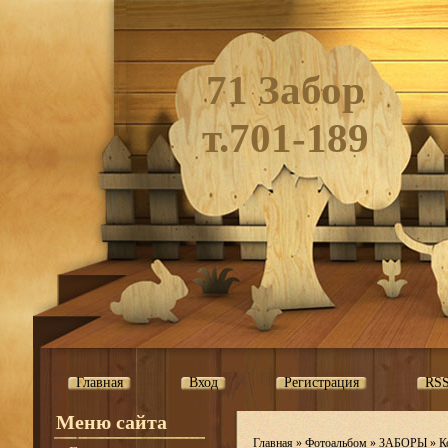
71 Забор
т.701-189
Главная
Вход
Регистрация
RS
Меню сайта
Главная
»
Фотоальбом
»
ЗАБОРЫ
»
К