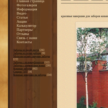
Главная страница
Фотогалерея
Информация
Видео
красивые навершия для заборов кова
Статьи
Акции
Калькулятор
Партнеры
Отзывы
Связь с нами
Контакты
Заборы из проф.листа
[26]
Заборы из сетки рабица
[9]
Металлические сварные заборы
[22]
Заборы с поликарбонатом
[12]
Заборы с элементами ковки
[20]
Кованые заборы
[62]
Секции "3Д"
[4]
Кованые макушки на заборы
[54]