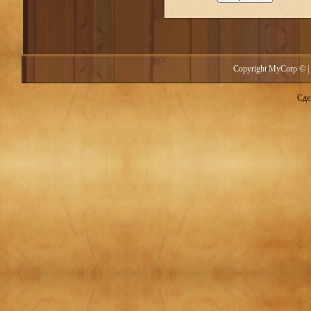
Copyright MyCorp © |
Сде