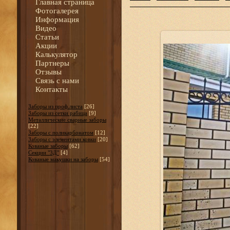
Главная страница
Фотогалерея
Информация
Видео
Статьи
Акции
Калькулятор
Партнеры
Отзывы
Связь с нами
Контакты
Заборы из проф.листа
[26]
Заборы из сетки рабица
[9]
Металлические сварные заборы
[22]
Заборы с поликарбонатом
[12]
Заборы с элементами ковки
[20]
Кованые заборы
[62]
Секции "3Д"
[4]
Кованые макушки на заборы
[54]