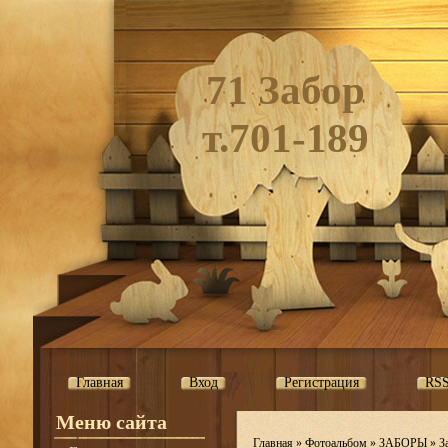
71 Забор
т.701-189
Главная
Вход
Регистрация
RS
Меню сайта
Главная
»
Фотоальбом
»
ЗАБОРЫ
»
З