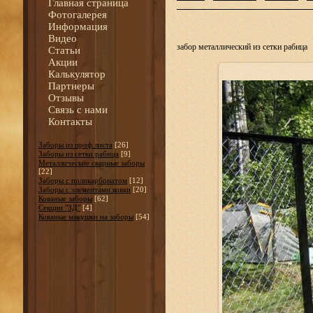
Главная страница
Фотогалерея
Информация
Видео
забор металлический из сетки рабица
Статьи
Акции
Калькулятор
Партнеры
Отзывы
Связь с нами
Контакты
Заборы из проф.листа
[26]
Заборы из сетки рабица
[9]
Металлические сварные заборы
[22]
Заборы с поликарбонатом
[12]
Заборы с элементами ковки
[20]
Кованые заборы
[62]
Секции "3Д"
[4]
Кованые макушки на заборы
[54]