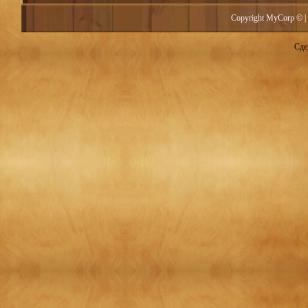
Copyright MyCorp © |
Сде